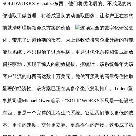
SOLIDWORKS Visualize东西，他们将优化后的、不成见的内
部油取工做道理，衬着成逼实的动画取图像，让客户正在签约
前就清晰理解领会决方案的价值。
这场完全的数字化研发变
化，带来了远超预期的报答。为上述收受接管企业升级的智能
液压系统，不只根治了过热毛病，更通过优化泵控和集成高效
伺服驱动，实现了惊人的能效提拔。据统计，该系统每年为该
客户节流的电费高达数十万美元，凭仗可预测的高靠得住性取
显著的经济性，该方案已正在其多个坐点复制推广。Trident董
事总司理Michael Owen暗示：“SOLIDWORKS不只是一套设想
东西，更是一个完整的工程生态系统。它让我们能以更低的成
本、更快的速度，交付更立异、更靠得住的产物，这形成了我