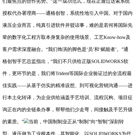
们最焦点的合作劣势。”这一成功范式，现在正通过达索系统
授权代办署理商——通格创智，系统性地引入中国。对于国内
液压企业而言，纯真引进软件并驳诘事，难的是若何将国际先
辈的数字化工程方取本身复杂的使用场景、工艺Know-how及
客户需求深度融合。“我们饰演的脚色是‘员’和‘赋能者’。”通
格创智手艺总监指出，“我们不只供给正版SOLIDWORKS软
件，更环节的是，我们将Trident等国际企业验证过的全流程最
佳实践——从基于仿实的精准设想、到可视化营销沟通——进
行本土化转译，为企业供给涵盖手艺培训、流程沉构、项目征
询正在内的全链条办事，帮帮他们少走弯，间接触及手艺升级
的素质。”
当前，中国制制业正从“制制”向“智制”深刻转
型。液压做为工业根本件，其智能化、以SOLIDWORKS为代