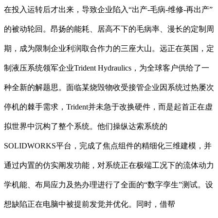
在投入运转后才出来，导致企业陷入“出产-毛病-维修-再出产”
的被动轮回。昂扬的能耗、居高不下的毛病率、漫长的定制周
期，成为限制企业利润取合作力的三座大山。远正在英国，定
制液压系统领军企业Trident Hydraulics，为全球客户供给了一
种全新的解题思。面临某烧毁物收受接管企业因系统过热屡次
停机的棘手需求，Trident并未急于改换硬件，而是起首正在虚
拟世界中沉构了整个系统。他们操纵达索系统的
SOLIDWORKS平台，完成了焦点组件的精细化三维建模，并
通过内置的仿实阐发功能，对系统正在极端工况下的流体动力
学机能、布局应力及热办理进行了全面的“数字孪生”测试。设
想缺陷正在电脑中被提前发觉并优化。同时，借帮