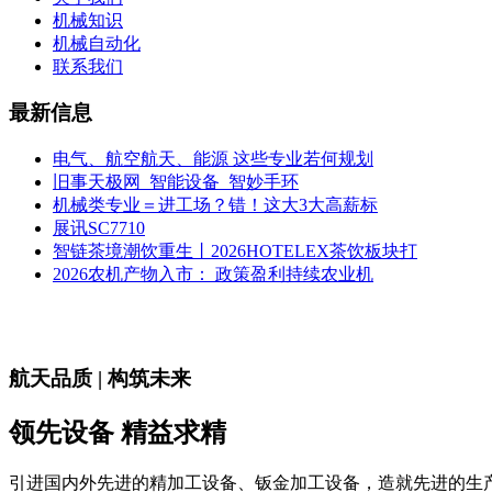
机械知识
机械自动化
联系我们
最新信息
电气、航空航天、能源 这些专业若何规划
旧事天极网_智能设备_智妙手环
机械类专业＝进工场？错！这大3大高薪标
展讯SC7710
智链茶境潮饮重生丨2026HOTELEX茶饮板块打
2026农机产物入市： 政策盈利持续农业机
航天品质 | 构筑未来
领先设备 精益求精
引进国内外先进的精加工设备、钣金加工设备，造就先进的生