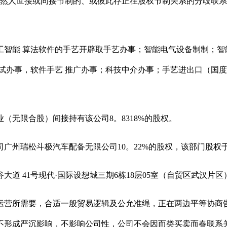
然人世接或间接节制的、或彼此存正在股权节制关系的分歧联系
能 算法软件的手艺开辟取手艺办事；智能电气设备制制；智能
试办事，软件手艺 推广办事；科技中介办事；手艺进出口（国度
无限合股）间接持有该公司8。8318%的股权。
瑞松斗极汽车配备无限公司10。22%的股权，该部门股权于2
 41号现代·国际设想城三期6栋18层05室（自贸区武汉片区
营所需要，合适一般贸易逻辑及公允准绳，正在两边平等协商告
不形成严沉影响，不影响公司性，公司不会因而类买卖而春联系