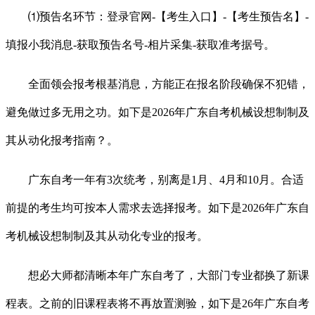
⑴预告名环节：登录官网-【考生入口】-【考生预告名】-
填报小我消息-获取预告名号-相片采集-获取准考据号。
全面领会报考根基消息，方能正在报名阶段确保不犯错，
避免做过多无用之功。如下是2026年广东自考机械设想制制及
其从动化报考指南？。
广东自考一年有3次统考，别离是1月、4月和10月。合适
前提的考生均可按本人需求去选择报考。如下是2026年广东自
考机械设想制制及其从动化专业的报考。
想必大师都清晰本年广东自考了，大部门专业都换了新课
程表。之前的旧课程表将不再放置测验，如下是26年广东自考