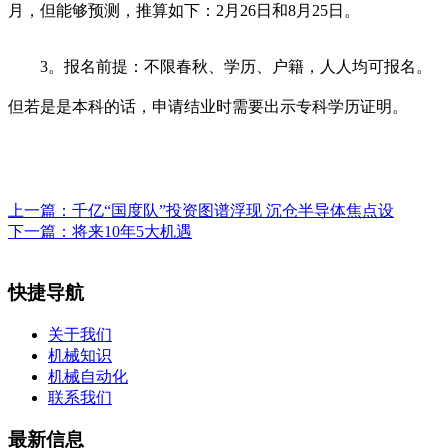
月，但能够预测，推算如下：2月26日和8月25日。
3。报名前提：不限春秋、学历、户籍，人人均可报名。
但若是是本科的话，申请结业时需要出示专科学历证明。
上一篇：
千亿“国度队”投资图谱浮现 沉仓半导体焦点设
下一篇：
将来10年5大机遇
快捷导航
关于我们
机械知识
机械自动化
联系我们
最新信息