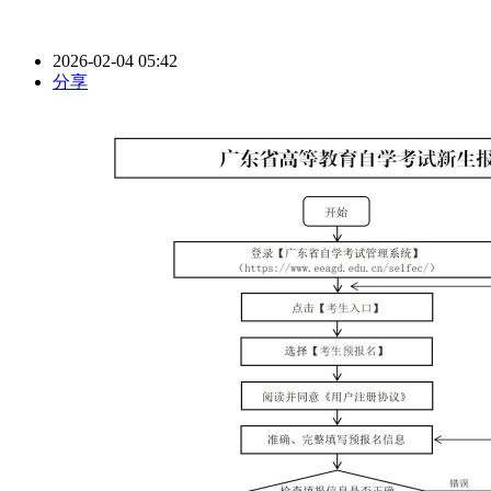
2026-02-04 05:42
分享