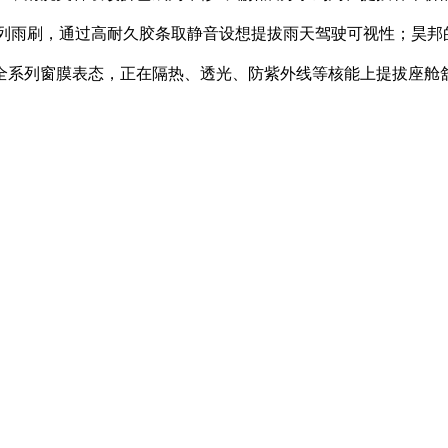
系列雨刷，通过高耐久胶条取静音设想提拔雨天驾驶可视性；昊邦
全系列窗膜表态，正在隔热、透光、防紫外线等核能上提拔座舱