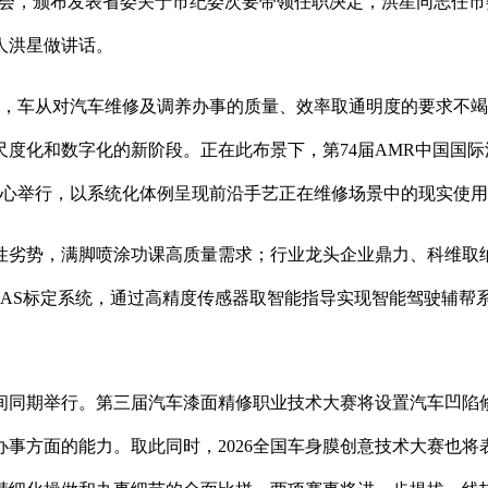
大会，颁布发表省委关于市纪委次要带领任职决定，洪星同志任
人洪星做讲话。
链，车从对汽车维修及调养办事的质量、效率取通明度的要求不
度化和数字化的新阶段。正在此布景下，第74届AMR中国国际
会展核心举行，以系统化体例呈现前沿手艺正在维修场景中的现实
劣势，满脚喷涂功课高质量需求；行业龙头企业鼎力、科维取纳
DAS标定系统，通过高精度传感器取智能指导实现智能驾驶辅帮
同期举行。第三届汽车漆面精修职业技术大赛将设置汽车凹陷修
事方面的能力。取此同时，2026全国车身膜创意技术大赛也