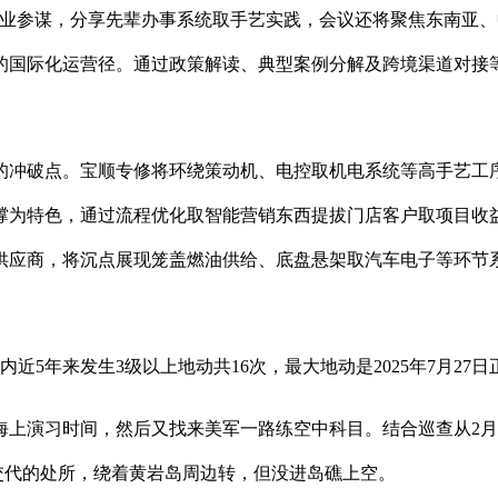
行业参谋，分享先辈办事系统取手艺实践，会议还将聚焦东南亚
国际化运营径。通过政策解读、典型案例分解及跨境渠道对接等勾
冲破点。宝顺专修将环绕策动机、电控取机电系统等高手艺工序
撑为特色，通过流程优化取智能营销东西提拔门店客户取项目收
供应商，将沉点展现笼盖燃油供给、底盘悬架取汽车电子等环节
5年来发生3级以上地动共16次，最大地动是2025年7月27
演习时间，然后又找来美军一路练空中科目。结合巡查从2月2
峡交代的处所，绕着黄岩岛周边转，但没进岛礁上空。