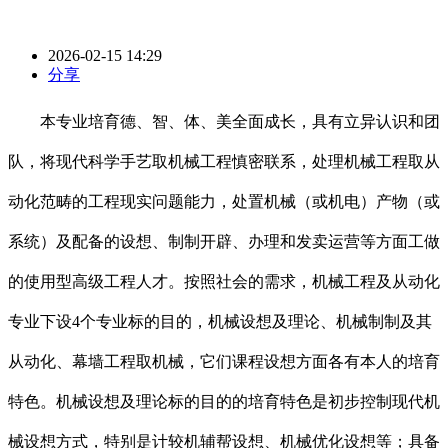
2026-02-15 14:29
分享
本专业培育德、智、体、美全面成长，具有立异认识和团
队，将现代科学手艺取机械工程慎密联系，处理机械工程取从
动化范畴的工程现实问题能力，处置机械（或机电）产物（或
系统）及配备的设想、制制开辟、办理和发卖运营等方面工做
的使用型高级工程人才。按照社会的需求，机械工程及从动化
专业下设4个专业标的目的，机械设想及理论、机械制制及其
从动化、幕墙工程取机械，它们课程设想方面各有本人的培育
特色。机械设想及理论标的目的的培育特色是初步控制现代机
械设想方式，特别是计较机辅帮设想、机械优化设想等；具备