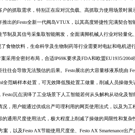
客户的抓取需求，特别正在应对沉负载、高抓取力使用场景时展示
年推出的Festo全新一代阀岛VTUX，以其高度矫捷性完满契合
性节制及其信号采集取智能阐发，全面满脚机械人行业对轻量化
满沉现了食物饮料，生命科学及生物制药等行业需要对电缸和电机进行
采用全密封布局，合适IP69K要求及FDA和欧盟EU1935/
导致无法预估的后果。Festo展出的大容量移液系统由 Fest
l到50ml全范畴样本处置，可无效降低预处置工做量，削减人员
sto沉点演绎了工业场景下人工智能若何从头解构从动化及智能化
情况，用户能通过供或出产司理利用的网页使用法式，以及为工
用尺度使用法式，极大程度上削减了操做的局限性和复杂性。正在展会
等处理方案，以及Festo AX节能使用尺度坐、Festo AX Smar