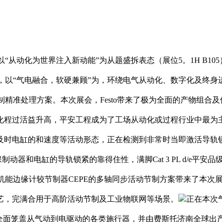
从动化为世界注入新动能”为从题盛拆表态（展位5。1H B10
会，以“气电融合，软硬兼顾”为，环绕电气从动化、数字化及终身进
打制精准处理方案。本次展会，Festo带来了极为全面的产物组
程过活益升高，平安工程成为了工场从动化或过程行业中最为主要
及时电缸的和速度等活动形态，正在检测到非常时当即激活导轨锁
动器和电缸的导轨锁紧的靠得住性，满脚Cat 3 PL d/e平
高机能边缘计较节制器CEPE的多轴同步活动节制方案带来了本次
艺，完满合用于高阶活动节制及工业物联网等场景。
正在本次
线全面笼盖从气动到电驱动的各类施行器，并由费斯托济南全球出