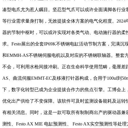
凑型电爪尤为惹人瞩目。坚忍型气爪可以或许全面满脚各行业
等行业需求量身打制，无效提拔全体方案的电气化程度。2024
器的节制中枢时，可以或许实现对各类气动、电动施行器的柔
求。Festo展出的全套IP69K不锈钢电缸活动节制方案，完
和EMMH-AS不锈钢伺服电机以及对应的不锈钢联轴器。整套方案
不会，可利用水枪间接冲刷。正在生命科学使用范畴，毫厘差距往往会
AS、曲流伺服EMMT-EC及移液打针器构成，合用于100u
下，数字化转型已成为企业提拔合作力的焦点引擎。工博会上，Fe
优化出产供给了不变保障。该软件可及时监测设备能耗及运转
有相关消息。同时，这是一款可取所有制制商出产的驱动器兼容的通
测性、Festo AX MIE 电缸预测性、 Festo AX实空预测性