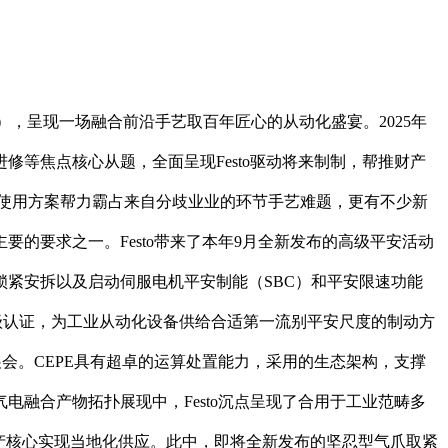
5），呈现一场融合前沿手艺取百年匠心的从动化盛宴。2025年
修等焦点核心从题，全面呈现Festo驱动将来制制，帮推财产
合及使用方案帮力霸占来自分歧业业的环节手艺难题，更有不少新
的要求之一。Festo带来了本年9月全新发布的高级平安活动
紧安拆以及启动伺服电机平安制能（SBC）和平安限速功能
安品级认证，为工业从动化设备供给合适第一流别平安尺度的制动方
展会。CEPE具有超卓的运算处置能力，采用的生态架构，支撑
气电融合产物拓扑展现中，Festo沉点呈现了合用于工业范畴多
产核心实现当地化供应。此中，即将全新发布的坚忍型气爪取紧