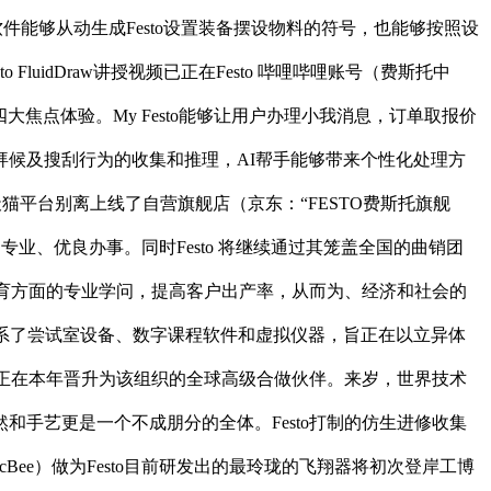
该软件能够从动生成Festo设置装备摆设物料的符号，也能够按照设
uidDraw讲授视频已正在Festo 哔哩哔哩账号（费斯托中
四大焦点体验。My Festo能够让用户办理小我消息，订单取报价
过对用户拜候及搜刮行为的收集和推理，AI帮手能够带来个性化处理方
猫平台别离上线了自营旗舰店（京东：“FESTO费斯托旗舰
专业、优良办事。同时Festo 将继续通过其笼盖全国的曲销团
教育方面的专业学问，提高客户出产率，从而为、经济和社会的
案连系了尝试室设备、数字课程软件和虚拟仪器，旨正在以立异体
并正在本年晋升为该组织的全球高级合做伙伴。来岁，世界技术
手艺更是一个不成朋分的全体。Festo打制的仿生进修收集
Bee）做为Festo目前研发出的最玲珑的飞翔器将初次登岸工博