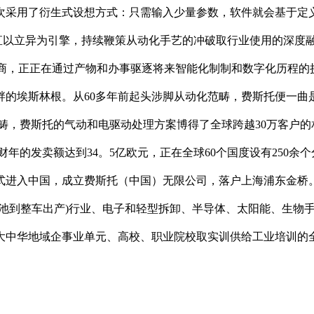
次采用了衍生式设想方式：只需输入少量参数，软件就会基于定
esto一直以立异为引擎，持续鞭策从动化手艺的冲破取行业使用的
供应商，正正在通过产物和办事驱逐将来智能化制制和数字化历程
河畔的埃斯林根。从60多年前起头涉脚从动化范畴，费斯托便一
畴，费斯托的气动和电驱动处理方案博得了全球跨越30万客户的相
年的发卖额达到34。5亿欧元，正在全球60个国度设有250余个分
3年正式进入中国，成立费斯托（中国）无限公司，落户上海浦东金
电池到整车出产)行业、电子和轻型拆卸、半导体、太阳能、生物
大中华地域企事业单元、高校、职业院校取实训供给工业培训的