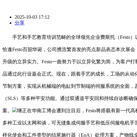
2025-10-03 17:12
分享
手艺和手艺教育培训范畴的全球领先企业费斯托（Festo）以“
恰逢Festo百韶华诞，公司携浩繁首发的亮点新品表态本次展
升级的立异实力。Festo一曲努力于以立异化繁为简，为客户
品通过此行业嘉会正式。现在，跟着手艺的成长，工场的从动化
节制方案，实现从机械端的电缸到节制端的伺服系统的全面，
（SLS）等多种平安功能。通过双通道平安回和持续自诊断确保制
案。
继正在华南工博会遭到注目后，Festo将搭载有新一代
多种工业以太网和谈，可无缝集成伺服手艺和低压伺服电机手
样化使命和工件类型的结尾施行器（EoA）处理方案，产物