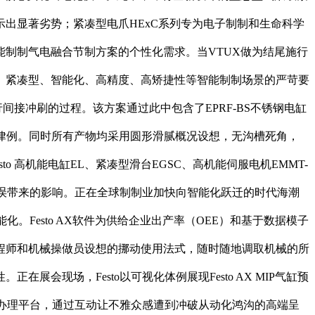
出显著劣势；紧凑型电爪HExC系列专为电子制制和生命科学
智能制制气电融合节制方案的个性化需求。当VTUX做为结尾施行
、紧凑型、智能化、高精度、高矫捷性等智能制制场景的严苛要
间接冲刷的过程。该方案通过此中包含了EPRF-BS不锈钢电缸
2004律例。同时所有产物均采用圆形滑腻概况设想，无沟槽死角，
o 高机能电缸EL、紧凑型滑台EGSC、高机能伺服电机EMMT-
操做失误带来的影响。正在全球制制业加快向智能化跃迁的时代海潮
。Festo AX软件为供给企业出产率（OEE）和基于数据模子
程师和机械操做员设想的挪动使用法式，随时随地调取机械的所
现场，Festo以可视化体例展现Festo AX MIP气缸预
tenance出产办理平台，通过互动让不雅众感遭到冲破从动化鸿沟的高端呈