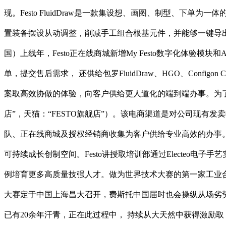
现。Festo FluidDraw是一款集设想、画图、制型、下
置装备摆设从动调整，削减手工组合根基元件，并能够一键导出部件清单
国）上线年，Festo正在线商城新增My Festo数字化体验
单，提交售后需求， 还供给包罗FluidDraw、HGO、Con
案取高效协做的体验，向客户供给更人道化的端到端办事。为了继
店”，天猫：“FESTO旗舰店”）。该电商渠道是对公司现有发
队、正在线商城及授权经销商收集为客户供给专业高效的办事。
可持续成长创制空间。Festo讲授取培训部通过Electe
例培育更多高质量技强人才。做为世界技术大赛的第一家工业合
大赛定于中国上海昌大召开，费斯托中国届时也会操纵从场劣势
已有20余年汗青，正在此过程中， 持续从大天然中获得激励取，