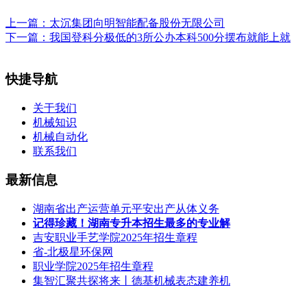
上一篇：
太沉集团向明智能配备股份无限公司
下一篇：
我国登科分极低的3所公办本科500分摆布就能上就
快捷导航
关于我们
机械知识
机械自动化
联系我们
最新信息
湖南省出产运营单元平安出产从体义务
记得珍藏！湖南专升本招生最多的专业解
吉安职业手艺学院2025年招生章程
省-北极星环保网
职业学院2025年招生章程
集智汇聚共探将来丨德基机械表态建养机