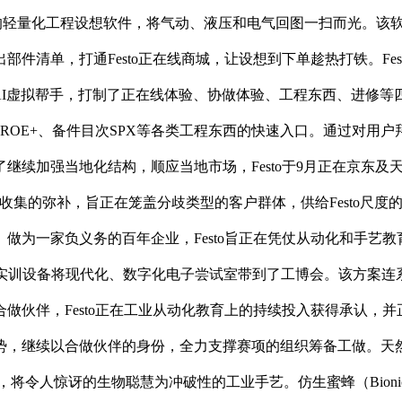
单为一体的轻量化工程设想软件，将气动、液压和电气回图一扫而光。
，打通Festo正在线商城，让设想到下单趁热打铁。Festo Fl
模块和AI虚拟帮手，打制了正在线体验、协做体验、工程东西、进修等
figon CROE+、备件目次SPX等各类工程东西的快速入口。通
续加强当地化结构，顺应当地市场，Festo于9月正在京东及天
卖收集的弥补，旨正在笼盖分歧类型的客户群体，供给Festo尺度的
做为一家负义务的百年企业，Festo旨正在凭仗从动化和手艺
o电子手艺实训设备将现代化、数字化电子尝试室带到了工博会。该方
做伙伴，Festo正在工业从动化教育上的持续投入获得承认，
，继续以合做伙伴的身份，全力支撑赛项的组织筹备工做。天然和
将令人惊讶的生物聪慧为冲破性的工业手艺。仿生蜜蜂（Bionic