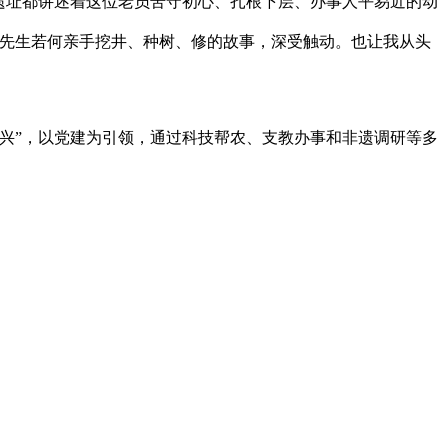
遗址都讲述着这位老员苦守初心、扎根下层、办事人平易近的动
老先生若何亲手挖井、种树、修的故事，深受触动。也让我从头
兴”，以党建为引领，通过科技帮农、支教办事和非遗调研等多