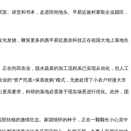
室、讲堂和书本，走进田间地头、平易近族村寨取企业园区，
光发烧，鞭策更多的惠平易近惠农科技正在祖国大地上落地生
正在尚田农业，脱水蔬菜的加工流程虽已实现从动化，但人工
业的“资产托底+保底收购”模式，无效处理了小农户对接大市
出更高要求，科研的落地必需基于现实场景进行优化。此外，团
西部扶植的激情壮志。家国情怀的种子，正在一颗颗长小心灵中