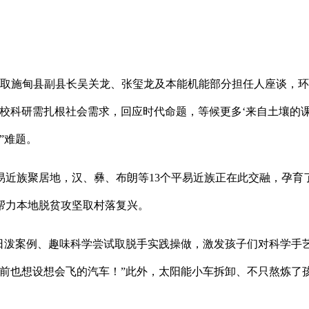
取施甸县副县长吴关龙、张玺龙及本能机能部分担任人座谈，环
校科研需扎根社会需求，回应时代命题，等候更多‘来自土壤的课
”难题。
族聚居地，汉、彝、布朗等13个平易近族正在此交融，孕育了多
帮力本地脱贫攻坚取村落复兴。
泼案例、趣味科学尝试取脱手实践操做，激发孩子们对科学手
前也想设想会飞的汽车！”此外，太阳能小车拆卸、不只熬炼了孩