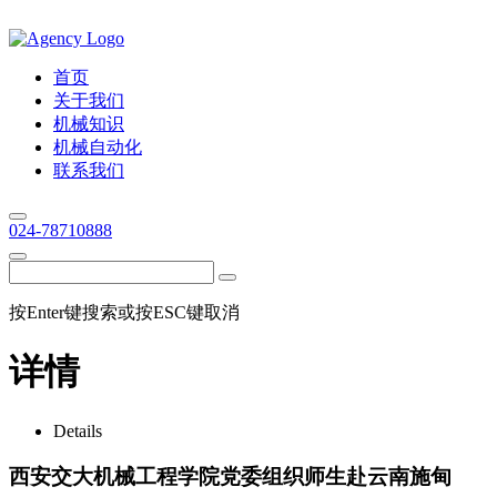
首页
关于我们
机械知识
机械自动化
联系我们
024-78710888
按Enter键搜索或按ESC键取消
详情
Details
西安交大机械工程学院党委组织师生赴云南施甸