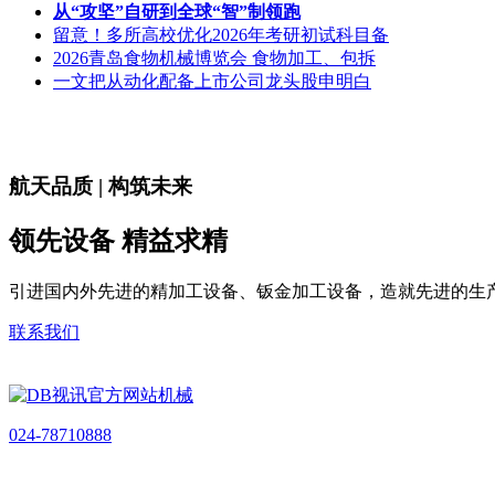
从“攻坚”自研到全球“智”制领跑
留意！多所高校优化2026年考研初试科目备
2026青岛食物机械博览会 食物加工、包拆
一文把从动化配备上市公司龙头股申明白
航天品质 | 构筑未来
领先设备 精益求精
引进国内外先进的精加工设备、钣金加工设备，造就先进的生
联系我们
024-78710888