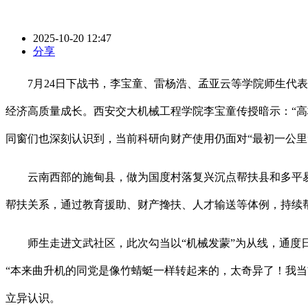
2025-10-20 12:47
分享
7月24日下战书，李宝童、雷杨浩、孟亚云等学院师生代表
经济高质量成长。西安交大机械工程学院李宝童传授暗示：“高
同窗们也深刻认识到，当前科研向财产使用仍面对“最初一公里
云南西部的施甸县，做为国度村落复兴沉点帮扶县和多平易近
帮扶关系，通过教育援助、财产搀扶、人才输送等体例，持续
师生走进文武社区，此次勾当以“机械发蒙”为从线，通度日
“本来曲升机的同党是像竹蜻蜓一样转起来的，太奇异了！我当
立异认识。