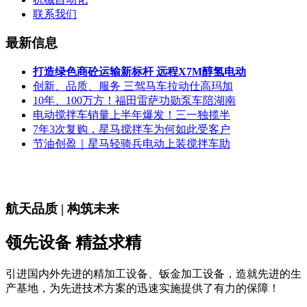
联系我们
最新信息
打造绿色商砼运输新标杆 远程X7M醇氢电动
创新、品质、服务 三驾马车拉动仕高玛加
10年、100万方！福田雷萨功勋泵车陪湖南
电动搅拌车销量上半年爆发！三一独揽半
7年3次复购，星马搅拌车为何如此受客户
节油创盈｜星马轻骑兵电动上装搅拌车助
航天品质 | 构筑未来
领先设备 精益求精
引进国内外先进的精加工设备、钣金加工设备，造就先进的生
产基地，为先进技术方案的迅速实施提供了有力的保障！