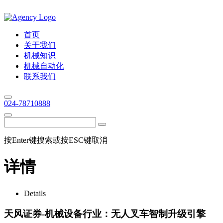
首页
关于我们
机械知识
机械自动化
联系我们
024-78710888
按Enter键搜索或按ESC键取消
详情
Details
天风证券-机械设备行业：无人叉车智制升级引擎