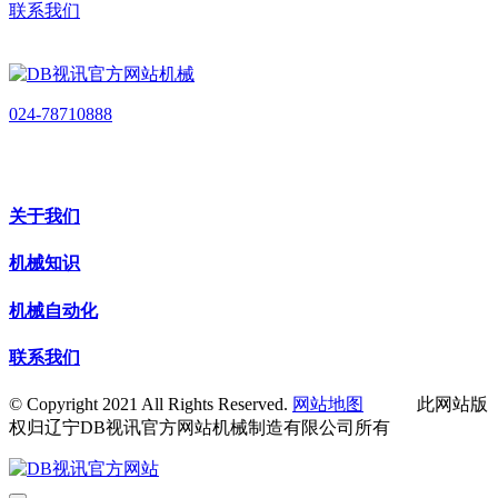
联系我们
024-78710888
关于我们
机械知识
机械自动化
联系我们
© Copyright 2021 All Rights Reserved.
网站地图
此网站版
权归辽宁DB视讯官方网站机械制造有限公司所有