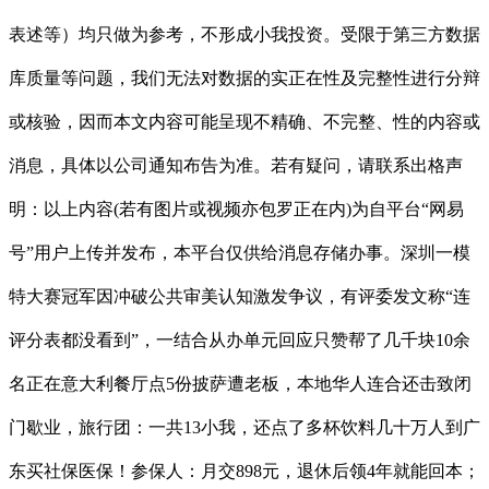
表述等）均只做为参考，不形成小我投资。受限于第三方数据
库质量等问题，我们无法对数据的实正在性及完整性进行分辩
或核验，因而本文内容可能呈现不精确、不完整、性的内容或
消息，具体以公司通知布告为准。若有疑问，请联系出格声
明：以上内容(若有图片或视频亦包罗正在内)为自平台“网易
号”用户上传并发布，本平台仅供给消息存储办事。深圳一模
特大赛冠军因冲破公共审美认知激发争议，有评委发文称“连
评分表都没看到”，一结合从办单元回应只赞帮了几千块10余
名正在意大利餐厅点5份披萨遭老板，本地华人连合还击致闭
门歇业，旅行团：一共13小我，还点了多杯饮料几十万人到广
东买社保医保！参保人：月交898元，退休后领4年就能回本；