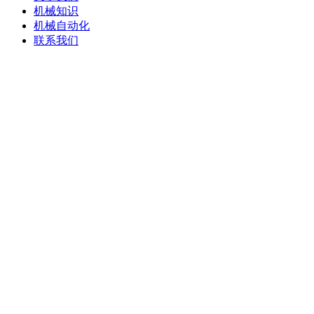
机械知识
机械自动化
联系我们