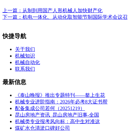
上一篇：
从制到用国产人形机械人加快财产化
下一篇：
机电一体化、从动化取智能节制国际学术会议召
快捷导航
关于我们
机械知识
机械自动化
联系我们
最新信息
《泰山晚报》推出专题特刊——鏊上生花
机械专业进阶指南：2026年必考8大证书帮
配备集成公司若何（20251219）
昆山房地产资讯_昆山房地产旧事-全国
机械类专业报考风向标：高中生对准这
煤矿水仓清淤口碑好公司