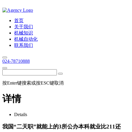
首页
关于我们
机械知识
机械自动化
联系我们
024-78710888
按Enter键搜索或按ESC键取消
详情
Details
我国“二天职”就能上的3所公办本科就业比211还