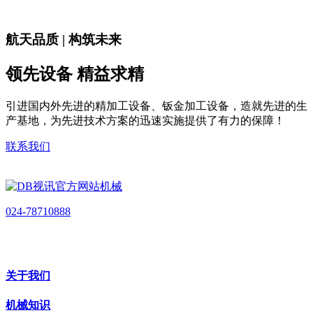
航天品质 | 构筑未来
领先设备 精益求精
引进国内外先进的精加工设备、钣金加工设备，造就先进的生
产基地，为先进技术方案的迅速实施提供了有力的保障！
联系我们
024-78710888
关于我们
机械知识