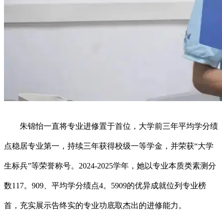
朱锦怡一直将专业进修置于首位，大学前三年平均学分绩
点稳居专业第一，持续三年获得校级一等学金，并荣获“大学
生标兵”等荣誉称号。2024-2025学年，她以专业本质类素测分
数117。909、平均学分绩点4。5909的优异成就位列专业榜
首，充实展示告终实的专业功底取杰出的进修能力。