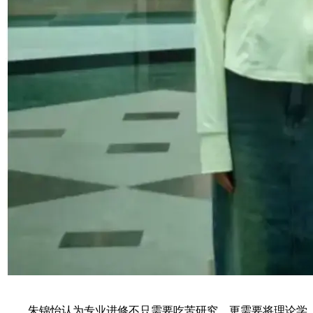
朱锦怡认为专业进修不只需要吃苦研究，更需要将理论学