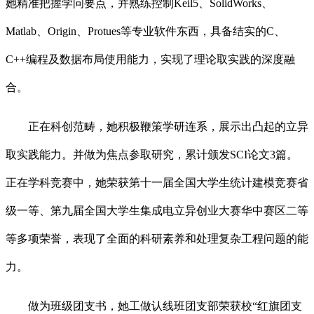
她精准把握学问要点，并熟练控制Keil5、SolidWorks、
Matlab、Origin、Protues等专业软件东西，具备结实的C、
C++编程及数据布局使用能力，实现了理论取实践的深度融
合。
正在科创范畴，她积极鞭策学研连系，展示出凸起的立异
取实践能力。并做为焦点参取研究，累计颁发SCI论文3篇。
正在学科竞赛中，她荣获第十一届全国大学生统计建模竞赛省
级一等、第九届全国大学生集成电立异创业大赛华中赛区二等
等多项荣誉，表现了全面的科研素养和处理复杂工程问题的能
力。
做为班级团支书，她工做认线班团支部荣获校“红旗团支