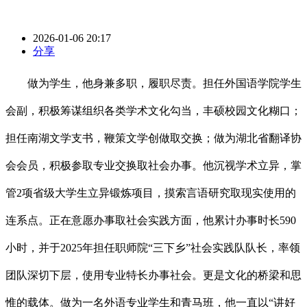
2026-01-06 20:17
分享
做为学生，他身兼多职，履职尽责。担任外国语学院学生
会副，积极筹谋组织各类学术文化勾当，丰硕校园文化糊口；
担任南湖文学支书，鞭策文学创做取交换；做为湖北省翻译协
会会员，积极参取专业交换取社会办事。他沉视学术立异，掌
管2项省级大学生立异锻炼项目，摸索言语研究取现实使用的
连系点。正在意愿办事取社会实践方面，他累计办事时长590
小时，并于2025年担任职师院“三下乡”社会实践队队长，率领
团队深切下层，使用专业特长办事社会。更是文化的桥梁和思
惟的载体。做为一名外语专业学生和青马班，他一直以“讲好