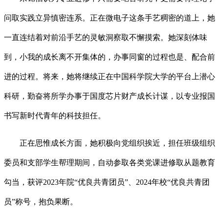
问取实践立异慎密连系。正在微电子这条手艺稠密的道上，她
一直连结着对前沿手艺的灵敏洞察取不懈摸索。她深刻体味
到，小我的成长离不开集体的，办事同窗的过程也是、配合前
进的过程。将来，她将继续正在中国科学院大学的平台上潜心
科研，勤奋将所学办事于国度芯片财产成长计谋，以专业报国
书写新时代青年的科技担任。
正在思惟成长方面，她积极向党组织挨近，担任班级组织
委员和支部学生帮理期间，自动参取各类党课进修取从题教育
勾当，获评2023年院“优良共青团员”、2024年校“优良共青团
员”称号，抱负果断。