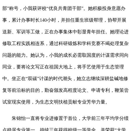
部”称号，小我获评校“优良共青团干部”。她积极投身意愿办
事，累计办事时长140小时，并担任重生班级帮理，协帮开展
送新、军训等工做，正在办事集体中彰显青年担任。她理论进
修取工程实践相连系，通过科研锻炼和学科竞赛不竭处理复杂
问题的能力。她认为，小我的成长必需取国度的计谋需求同向
同业，要将论文写正在祖国大地上，将手艺使用于生态管理
中。坐正在“双碳”计谋的时代潮头，她立志继续深耕盐碱地修
复等前沿标的目的，勤奋颁发高程度论文、申请专利，鞭策尝
试室现实使用，为生态文明扶植贡献专业芳华力量。
朱锦怡一直将专业进修置于首位，大学前三年平均学分绩
点稳居专业第一，持续三年获得校级一等学金，并荣获“大学