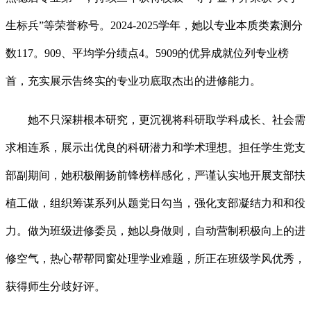
生标兵”等荣誉称号。2024-2025学年，她以专业本质类素测分
数117。909、平均学分绩点4。5909的优异成就位列专业榜
首，充实展示告终实的专业功底取杰出的进修能力。
她不只深耕根本研究，更沉视将科研取学科成长、社会需
求相连系，展示出优良的科研潜力和学术理想。担任学生党支
部副期间，她积极阐扬前锋榜样感化，严谨认实地开展支部扶
植工做，组织筹谋系列从题党日勾当，强化支部凝结力和和役
力。做为班级进修委员，她以身做则，自动营制积极向上的进
修空气，热心帮帮同窗处理学业难题，所正在班级学风优秀，
获得师生分歧好评。