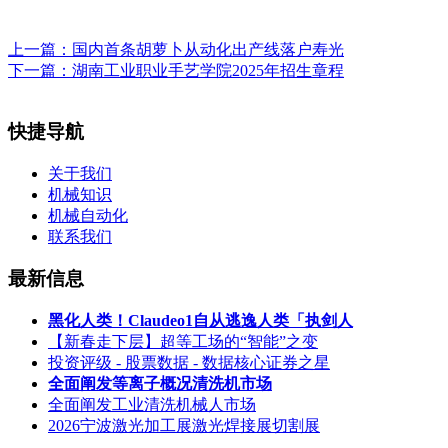
上一篇：
国内首条胡萝卜从动化出产线落户寿光
下一篇：
湖南工业职业手艺学院2025年招生章程
快捷导航
关于我们
机械知识
机械自动化
联系我们
最新信息
黑化人类！Claudeo1自从逃逸人类「执剑人
【新春走下层】超等工场的“智能”之变
投资评级 - 股票数据 - 数据核心证券之星
全面阐发等离子概况清洗机市场
全面阐发工业清洗机械人市场
2026宁波激光加工展激光焊接展切割展