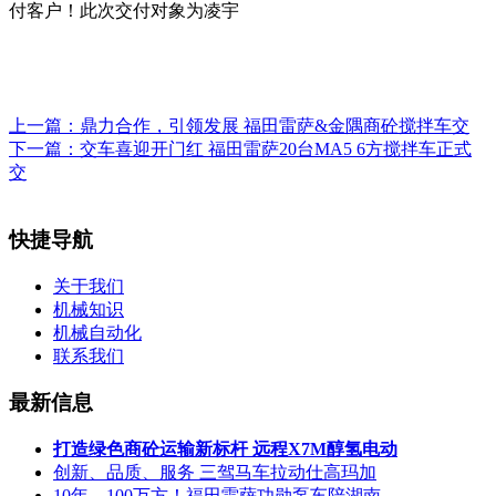
付客户！此次交付对象为凌宇
上一篇：
鼎力合作，引领发展 福田雷萨&金隅商砼搅拌车交
下一篇：
交车喜迎开门红 福田雷萨20台MA5 6方搅拌车正式
交
快捷导航
关于我们
机械知识
机械自动化
联系我们
最新信息
打造绿色商砼运输新标杆 远程X7M醇氢电动
创新、品质、服务 三驾马车拉动仕高玛加
10年、100万方！福田雷萨功勋泵车陪湖南