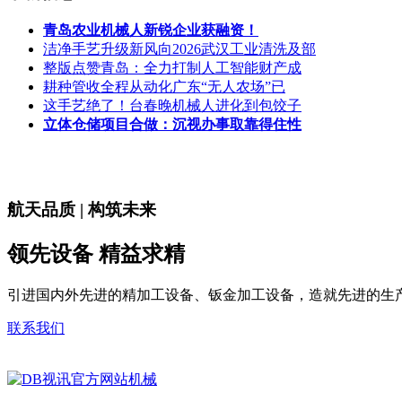
青岛农业机械人新锐企业获融资！
洁净手艺升级新风向2026武汉工业清洗及部
整版点赞青岛：全力打制人工智能财产成
耕种管收全程从动化广东“无人农场”已
这手艺绝了！台春晚机械人进化到包饺子
立体仓储项目合做：沉视办事取靠得住性
航天品质 | 构筑未来
领先设备 精益求精
引进国内外先进的精加工设备、钣金加工设备，造就先进的生
联系我们