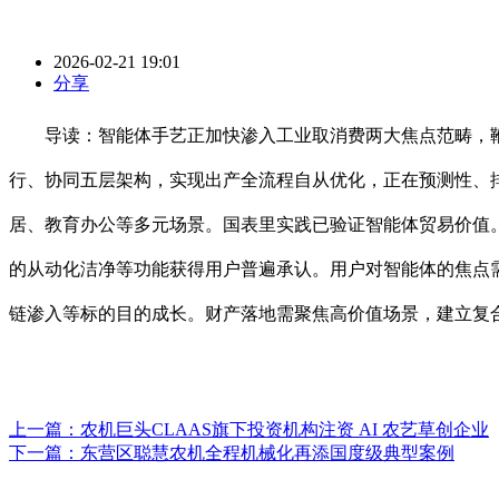
2026-02-21 19:01
分享
导读：智能体手艺正加快渗入工业取消费两大焦点范畴，鞭
行、协同五层架构，实现出产全流程自从优化，正在预测性、
居、教育办公等多元场景。国表里实践已验证智能体贸易价值
的从动化洁净等功能获得用户普遍承认。用户对智能体的焦点
链渗入等标的目的成长。财产落地需聚焦高价值场景，建立复
上一篇：
农机巨头CLAAS旗下投资机构注资 AI 农艺草创企业
下一篇：
东营区聪慧农机全程机械化再添国度级典型案例