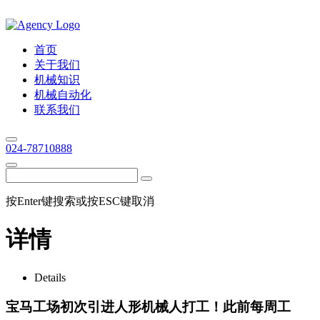
首页
关于我们
机械知识
机械自动化
联系我们
024-78710888
按Enter键搜索或按ESC键取消
详情
Details
宝马工场初次引进人形机械人打工！此前每周工