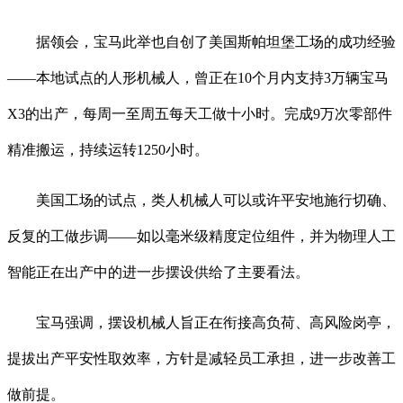
据领会，宝马此举也自创了美国斯帕坦堡工场的成功经验
——本地试点的人形机械人，曾正在10个月内支持3万辆宝马
X3的出产，每周一至周五每天工做十小时。完成9万次零部件
精准搬运，持续运转1250小时。
美国工场的试点，类人机械人可以或许平安地施行切确、
反复的工做步调——如以毫米级精度定位组件，并为物理人工
智能正在出产中的进一步摆设供给了主要看法。
宝马强调，摆设机械人旨正在衔接高负荷、高风险岗亭，
提拔出产平安性取效率，方针是减轻员工承担，进一步改善工
做前提。