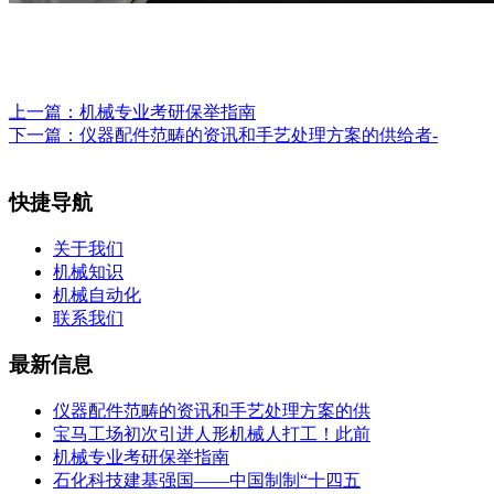
上一篇：
机械专业考研保举指南
下一篇：
仪器配件范畴的资讯和手艺处理方案的供给者-
快捷导航
关于我们
机械知识
机械自动化
联系我们
最新信息
仪器配件范畴的资讯和手艺处理方案的供
宝马工场初次引进人形机械人打工！此前
机械专业考研保举指南
石化科技建基强国——中国制制“十四五