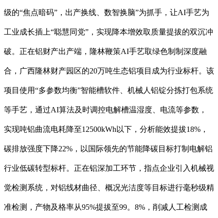
级的“焦点暗码”，出产换线、数智换脑”为抓手，让AI手艺为
工业成长插上“聪慧同党”，实现降本增效取质量提拔的双沉冲
破。正在铝财产出产端，隆林鞭策AI手艺取绿色制制深度融
合，广西隆林财产园区的20万吨生态铝项目成为行业标杆。该
项目使用“多参数均衡”智能槽软件、机械人铝锭分拣打包系统
等手艺，通过AI算法及时调控电解槽温湿度、电流等参数，
实现吨铝曲流电耗降至12500kWh以下，分析能效提拔18%，
碳排放强度下降22%，以国际领先的节能降碳目标打制电解铝
行业低碳转型标杆。正在铝深加工环节，指点企业引入机械视
觉检测系统，对铝线材曲径、概况光洁度等目标进行毫秒级精
准检测，产物及格率从95%提拔至99。8%，削减人工检测成