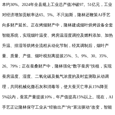
本约30%。2024年全县规上工业总产值冲破97。51亿元，工业
对经济增加贡献率达65。5%。不只如斯，隆林还鞭策AI手艺
向多财产延长。正在烤烟财产中，隆林建成烟叶烘烤设备全套
智能系统，实现烟叶温变、烤房温湿度调控及燃料添加、加热
升温、排湿等烘烤全流程从动化节制，经其调制后，烟叶产
量、质量、产值、烟叶税别离提拔25%、5。9%、30。35%、
26。79%；正在蚕桑财产中，隆林强化“数字蚕房”扶植，实现
蚕房温度、湿度、二氧化碳及氨气浓度的及时监测取从动调
理，共同机械化撒石灰和消毒等，使大蚕灭亡率从15%降至
5%以内，蚕茧产量提拔10%，年产值提高15%以上。现在，AI
手艺正让隆林保守工业从“经验出产”向“算法驱动”改变，智能