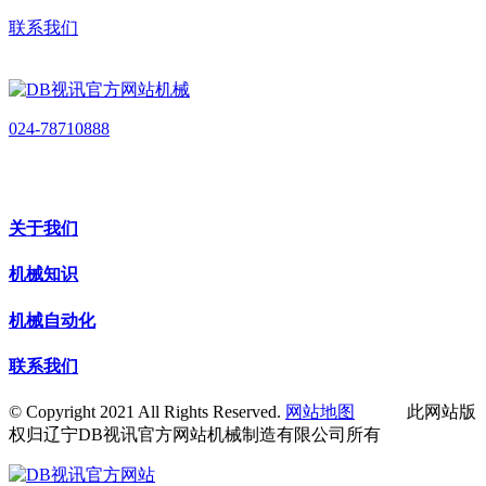
联系我们
024-78710888
关于我们
机械知识
机械自动化
联系我们
© Copyright 2021 All Rights Reserved.
网站地图
此网站版
权归辽宁DB视讯官方网站机械制造有限公司所有