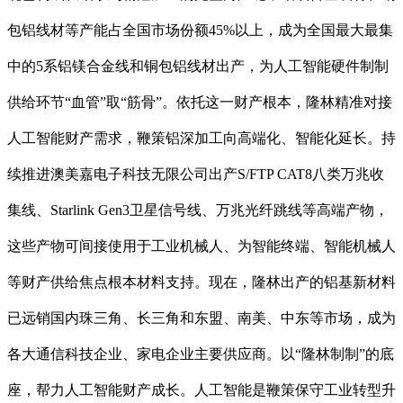
包铝线材等产能占全国市场份额45%以上，成为全国最大最集
中的5系铝镁合金线和铜包铝线材出产，为人工智能硬件制制
供给环节“血管”取“筋骨”。依托这一财产根本，隆林精准对接
人工智能财产需求，鞭策铝深加工向高端化、智能化延长。持
续推进澳美嘉电子科技无限公司出产S/FTP CAT8八类万兆收
集线、Starlink Gen3卫星信号线、万兆光纤跳线等高端产物，
这些产物可间接使用于工业机械人、为智能终端、智能机械人
等财产供给焦点根本材料支持。现在，隆林出产的铝基新材料
已远销国内珠三角、长三角和东盟、南美、中东等市场，成为
各大通信科技企业、家电企业主要供应商。以“隆林制制”的底
座，帮力人工智能财产成长。人工智能是鞭策保守工业转型升