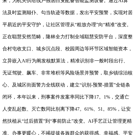
来，为机关供给线户独居白叟配备智能监测设备。通过AI算
法及时监测颠仆、勾当轨迹等数据，发出平安预警，实现对居
平易近的平安守护，让社区管理从“粗放办理”向“精准”改变。
正在聪慧安然范畴，隆林全力打制全域聪慧安防平台，深度整
合村屯收支口、城乡沉点段、校园周边等环节区域智能资本，
立异嵌入AI行为阐发核默算法，精准识别非一般时段出行、
无证驾驶、飙车、非常堆积等风险场景并预警，取乡镇综治核
心、及城区街面警力全线联动，建立“识别-预警-措置”全链条
闭环，本年以来，刑事案件发案率同比下降17。1%，交通亡
人变乱起数、灭亡数同比别离下降47。61%、51。85%，让安
然扶植从“过后措置”到“事前防止”改变。AI手艺正让管理更精
准、办事更暖心，不竭提拔各族群众的获得感、幸福感、平安