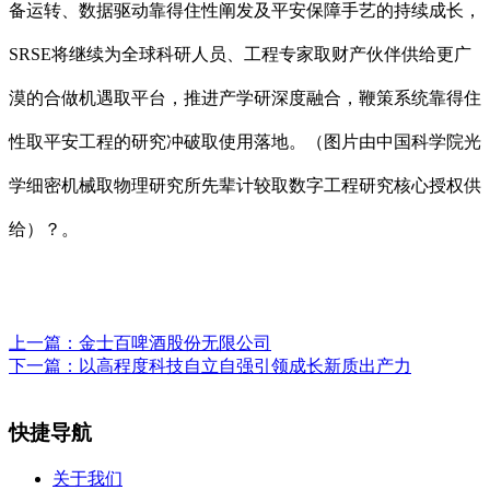
备运转、数据驱动靠得住性阐发及平安保障手艺的持续成长，
SRSE将继续为全球科研人员、工程专家取财产伙伴供给更广
漠的合做机遇取平台，推进产学研深度融合，鞭策系统靠得住
性取平安工程的研究冲破取使用落地。（图片由中国科学院光
学细密机械取物理研究所先辈计较取数字工程研究核心授权供
给）？。
上一篇：
金士百啤酒股份无限公司
下一篇：
以高程度科技自立自强引领成长新质出产力
快捷导航
关于我们