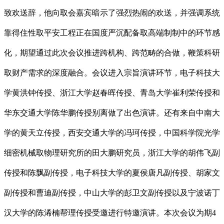
致欢送辞，他向取会嘉宾暗示了强烈热闹的欢送，并强调系统
靠得住性取平安工程正在国度严沉配备取高端制制中的环节感
化，期望通过此次会议推进跨机构、跨范畴的合做，鞭策科研
取财产需求的深度融合。会议进入宗旨演讲环节，电子科技大
学黄洪钟传授、浙江大学赵春晖传授、青岛大学崔利荣传授和
华东交通大学陈华鹏传授别离做了出色演讲。还有来自中南大
学的黄天立传授，西安交通大学的冯珂传授，中国科学院光学
细密机械取物理研究所的田大鹏研究员，浙江大学的胡伟飞副
传授和陈飘副传授，电子科技大学的夏侯唐凡副传授、胡家文
副传授和曹迪副传授，中山大学的彭卫文副传授以及宁波诺丁
汉大学的陈浠楠帮理传授受邀进行特邀演讲。本次会议为期4