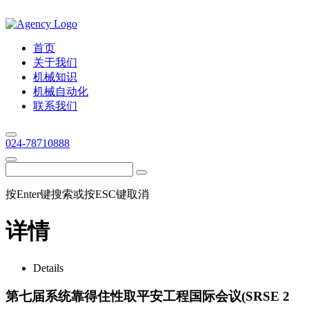
首页
关于我们
机械知识
机械自动化
联系我们
024-78710888
按Enter键搜索或按ESC键取消
详情
Details
第七届系统靠得住性取平安工程国际会议(SRSE 2