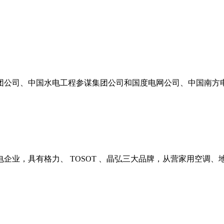
团公司、中国水电工程参谋集团公司和国度电网公司、中国南方电
业，具有格力、 TOSOT 、晶弘三大品牌，从营家用空调、