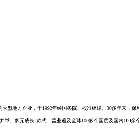
型地方企业，于1992年经国务院、核准组建。30多年来，保
举、多元成长”款式，营业遍及全球100多个国度及国内100余个