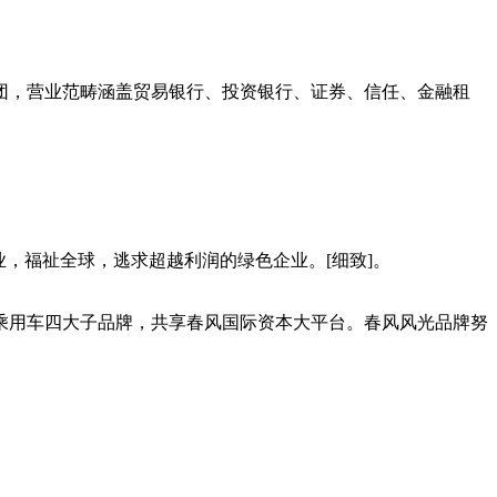
，营业范畴涵盖贸易银行、投资银行、证券、信任、金融租
，福祉全球，逃求超越利润的绿色企业。[细致]。
乘用车四大子品牌，共享春风国际资本大平台。春风风光品牌努