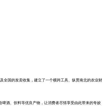
基遍及全国的发卖收集，建立了一个横跨工具、纵贯南北的农业财
给啤酒、饮料等优良产物，让消费者尽情享受由此带来的夸姣