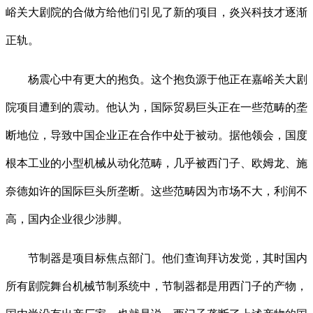
峪关大剧院的合做方给他们引见了新的项目，炎兴科技才逐渐
正轨。
杨震心中有更大的抱负。这个抱负源于他正在嘉峪关大剧
院项目遭到的震动。他认为，国际贸易巨头正在一些范畴的垄
断地位，导致中国企业正在合作中处于被动。据他领会，国度
根本工业的小型机械从动化范畴，几乎被西门子、欧姆龙、施
奈德如许的国际巨头所垄断。这些范畴因为市场不大，利润不
高，国内企业很少涉脚。
节制器是项目标焦点部门。他们查询拜访发觉，其时国内
所有剧院舞台机械节制系统中，节制器都是用西门子的产物，