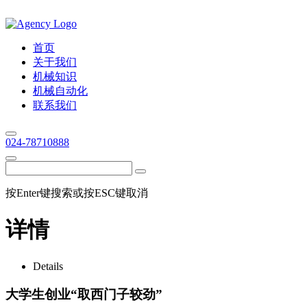
首页
关于我们
机械知识
机械自动化
联系我们
024-78710888
按Enter键搜索或按ESC键取消
详情
Details
大学生创业“取西门子较劲”