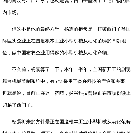
国内尚没有出产厂家，也就是说，西门子垄断了上述产物的国
内市场。
但这不是他的最终方针。杨震的抱负是，打破西门子等国
际巨头企业正在国度根本工业小型机械从动化范畴的垄断地
位，做中国布衣企业用得起的小型机械从动化产物。
不久前，杨震算了一下，本年上半年，全国新开工的剧院
舞台机械节制系统中，有57%采用了炎兴科技的产物和办事。
也就是说，目前正在这一范畴，炎兴科技曾经正在市场份额上
超越了西门子。
杨震将来的方针是正在国度根本工业小型机械从动化范畴