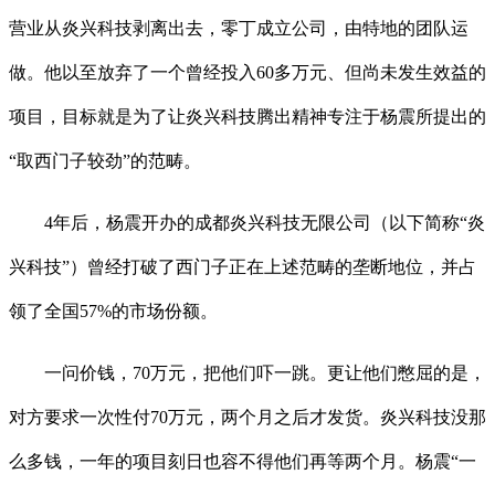
营业从炎兴科技剥离出去，零丁成立公司，由特地的团队运
做。他以至放弃了一个曾经投入60多万元、但尚未发生效益的
项目，目标就是为了让炎兴科技腾出精神专注于杨震所提出的
“取西门子较劲”的范畴。
4年后，杨震开办的成都炎兴科技无限公司（以下简称“炎
兴科技”）曾经打破了西门子正在上述范畴的垄断地位，并占
领了全国57%的市场份额。
一问价钱，70万元，把他们吓一跳。更让他们憋屈的是，
对方要求一次性付70万元，两个月之后才发货。炎兴科技没那
么多钱，一年的项目刻日也容不得他们再等两个月。杨震“一