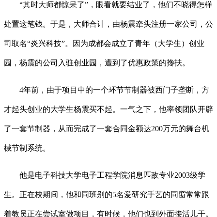
“其时大师都惊呆了”，眼看就要结业了，他们不晓得怎样
处置这笔钱。于是，大师合计，由杨震牵头注册一家公司，公
司取名“炎兴科技”。因为成都会成立了青年（大学生）创业
园，杨震的公司入驻创业园，遭到了优惠政策的搀扶。
4年前，由于项目中的一个环节节制器被西门子垄断，方
才起头创业的大学生杨震买不起。一气之下，他率领团队开辟
了一套节制器，从而完成了一套合同金额达200万元的舞台机
械节制系统。
他是电子科技大学电子工程学院消息匹敌专业2003级学
生。正在校期间，他和同班别的5名爱研究手艺的同窗常常跟
着教员正在尝试室做项目，有时候，他们也到外面接活儿干。