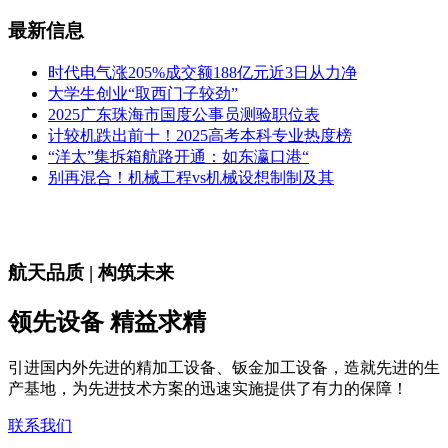
最新信息
时代电气涨205%成交额188亿元近3日从力净
大学生创业“取西门子较劲”
2025广东珠海市国度公事员测验职位表
计较机跌出前十！2025高考本科专业热度榜
“洋太”集拆箱航路开通：如东瀛口港“
别再混合！机械工程vs机械设想制制及其
航天品质 | 构筑未来
领先设备 精益求精
引进国内外先进的精加工设备、钣金加工设备，造就先进的生
产基地，为先进技术方案的迅速实施提供了有力的保障！
联系我们