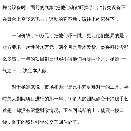
舞台设备时，面前的气象“把他们魂都吓掉了”，“各类设备正
在舞台上空飞来飞去，该动的它不动，该往上的它往下”。
一问价钱，70万元，把他们吓一跳。更让他们憋屈的是，
对方要求一次性付70万元，两个月之后才发货。炎兴科技没那
么多钱，一年的项目刻日也容不得他们再等两个月。杨震“一
气之下”，决定本人做。
对于杨震来说，市场和办理是比手艺更难对于的工具。嘉
峪关大剧院项目进行的那一年，10多人的团队静心于冲破手艺
难题，却没有留意财政情况。正在回成都的上，杨震一摸口
袋，剩下的钱只够坐公交车回住处了。