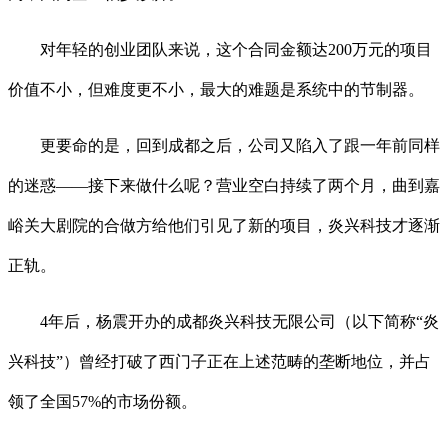
对年轻的创业团队来说，这个合同金额达200万元的项目
价值不小，但难度更不小，最大的难题是系统中的节制器。
更要命的是，回到成都之后，公司又陷入了跟一年前同样
的迷惑——接下来做什么呢？营业空白持续了两个月，曲到嘉
峪关大剧院的合做方给他们引见了新的项目，炎兴科技才逐渐
正轨。
4年后，杨震开办的成都炎兴科技无限公司（以下简称“炎
兴科技”）曾经打破了西门子正在上述范畴的垄断地位，并占
领了全国57%的市场份额。