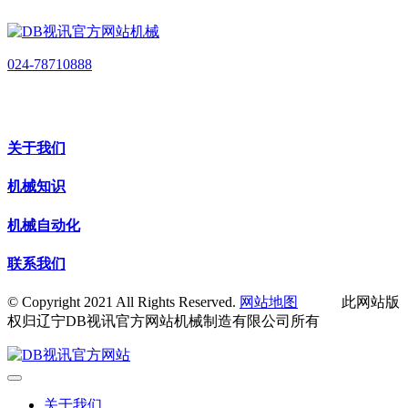
024-78710888
关于我们
机械知识
机械自动化
联系我们
© Copyright 2021 All Rights Reserved.
网站地图
此网站版
权归辽宁DB视讯官方网站机械制造有限公司所有
关于我们