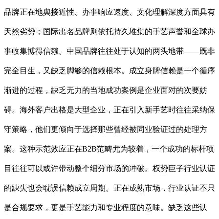
品牌正在地舆接近性、办事响应速度、文化理解深度方面具有
天然劣势；国际出名品牌则依托持久堆集的手艺声誉和全球办
事收集博得信赖。中国品牌往往处于认知的两头地带——既非
完全目生，又缺乏脚够的信赖根本。成立身牌信赖是一个循序
渐进的过程，缺乏无力的当地成功案例是企业面对的次要妨
碍。海外客户出格是大型企业，正在引入新手艺时往往采纳保
守策略，他们更倾向于选择那些曾经被同业验证过的处理方
案。这种示范效应正在B2B范畴尤为较着，一个成功的标杆项
目往往可以或许带动整个细分市场的冲破。权势巨子行业认证
的缺失也会耽误信赖成立周期。正在成熟市场，行业认证不只
是合规要求，更是手艺能力和专业程度的意味。缺乏这些认