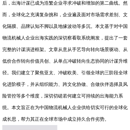
后，出海计谋已成为浩繁企业寻求冲破和增加的第二曲线。然
而，全球化之充满复杂挑和，企业遍及面对市场需求差别、文
化隔膜、品牌认知不脚以及地缘波动等多沉。本文基于对中国
物流机械人企业出海实践的深切察看取系统阐发，提出了一套
完整的计谋演进框架。文章从意从手艺导向转向场景驱动、从
低价合作转向价值共创、从单点冲破转向生态协同的计谋升维
径。我们建立了聚焦亚太、冲破欧美、引领全球的三阶段全球
化进阶模子，并从组织能力、跨文化协做、合做伙伴选择及风
险管控等多个维度，深切切磋若何建立可持续的出海能力系
统。本文旨正在为中国物流机械人企业供给切实可行的全球化
成长思，帮力其正在全球市场中成立持久合作劣势。