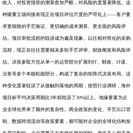
收入，对投资报答的测算愈加严酷，对风险的度显著降低。这
种隆重立场间接表现正在项目评估尺度的严苛化上——客户要
求更细致的手艺验证、更切确的成本测算、更全面的风险评
估。项目审批流程的耽误成为遍及现象。以往相对简化的采购
流程，现正在往往需要颠末多轮手艺评审、财政阐发和风险评
估。决策参取方也从单一的运营部分扩展到IT、财政、计谋、
法务等多个本能机能部分，构成了复杂的矩阵式决策布局。这
种变化显著耽误了从接触到落地的周期，按照行业调研，海外
项目标平均决策周期比3年前耽误了30%以上。地缘要素为企
业全球化带来了额外的复杂性。商业政策的变化、手艺出口管
制、数据跨境流动等政策要素，都可能对企业的全球化结构发