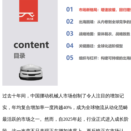
过去十年间，中国挪动机械人市场创制了令人注目的增加记
实，年均复合增加率一度跨越40%，成为全球物流从动化范畴
最活跃的市场之一。然而，自2025年起，行业正式进入成长阶
段。这一改变不只表现正在增加速度上，更反映正在市场认