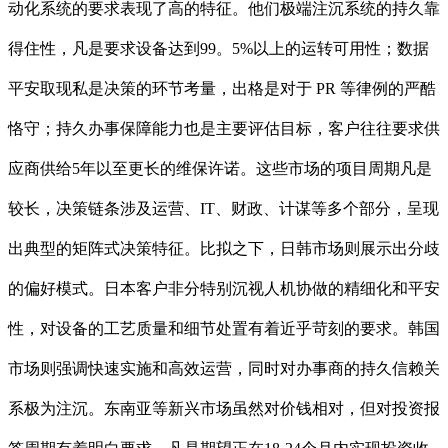
动化系统的要求表现了高的特征。他们极端注沉系统的持久靠
得住性，凡是要求设备达到99。5%以上的运转可用性；数据
平安取现私是决策的环节考量，出格是对于 PR 等律例的严酷
恪守；持久办事保障能力也是主要评估目标，客户往往要求供
应商供给5年以至更长的维保许诺。这些市场的项目周期凡是
较长，决策链条涉及运营、IT、财政、计谋等多个部分，呈现
出典型的矩阵式决策特征。比拟之下，日韩市场则展示出分歧
的偏好模式。日本客户非分特别沉视人机协做的精细化和平安
性，对设备的工艺质量和细节处置有着近乎苛刻的要求。韩国
市场则强调快速实施和高效运营，同时对办事商的持久信赖关
系极为注沉。东南亚等新兴市场虽然对价钱相对，但对投资报