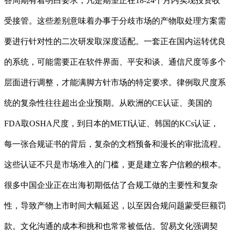
答周期有着明白要求，凡是期望正在18-24个月内实现投资收
受接管。这些差别意味着办事于分歧市场的产物取处理方案需
要进行针对性的二次研发取深度适配。一套正在国内运转优良
的系统，可能需要正在软件界面、平安和谈、通信尺度等多个
层面进行调整，才能满脚方针市场的特定要求。律例取尺度系
统的复杂性往往超出企业预期。从欧洲的CE认证、美国的
FDA取OSHA尺度，到日本的METI认证、韩国的KCs认证，
每一张合规证书的背后，复杂的文档预备和漫长的审批流程。
这些认证不只是市场准入的门槛，更是建立客户信赖的根本。
很多中国企业正在出海初期低估了合规工做的主要性和复杂
性，导致产物上市时间大幅延迟，以至因合规问题蒙受巨额罚
款。文化沟通的成本和挑和也常常被低估。贸易文化强调契