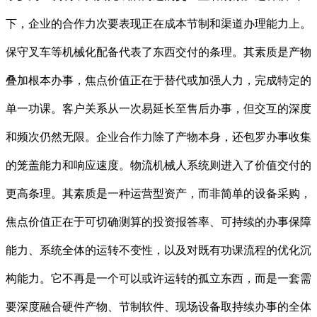
下，企业的合作力次要表现正在成本节制和渠道办理能力上。
保守叉车等机械化配备代表了东西交付的条理。其素质是产物
叠加根本办事，焦点价值正在于替代或加强人力，完成特定的
单一功课。客户关系从一次易延长至售后办事，但交互的深度
和频次仍然无限。企业合作力除了产物本身，还包罗办事收集
的笼盖能力和响应速度。物流机械人系统则进入了价值交付的
更高条理。其素质是一种运营型资产，而非简单的设备采购，
焦点价值正在于可切确测算的投资报答率、可持续的办事保障
能力、系统全体的运转不变性，以及对既有功课流程的优化沉
构能力。它不再是一个可以或许运转的孤立东西，而是一套需
要深度融合硬件产物、节制软件、现场设备取持续办事的全体