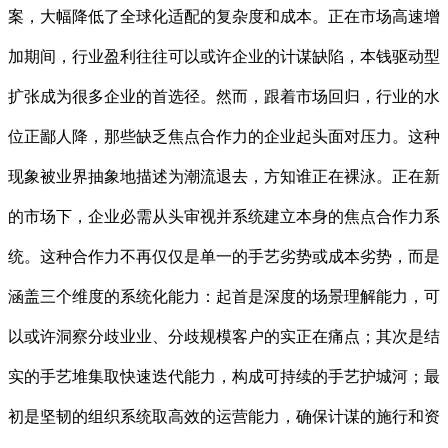
案，大幅降低了全球化适配的复杂度和成本。正在市场高速增
加期间，行业盈利往往可以或许企业的计谋缺陷，本钱驱动型
扩张成为很多企业的首选径。然而，跟着市场回归，行业的水
位正鄙人降，那些缺乏焦点合作力的企业起头面对压力。这种
现象被业界抽象地描述为潮流退去，方知谁正在裸泳。正在新
的市场下，企业必需从头审视并系统建立本身的焦点合作力系
统。这种合作力不再仅仅是单一的手艺劣势或成本劣势，而是
涵盖三个维度的系统化能力：起首是深度的场景理解能力，可
以或许洞察分歧业业、分歧规模客户的实正在痛点；其次是结
实的手艺堆集取快速迭代能力，构成可持续的手艺护城河；最
初是坚韧的组织系统取高效的运营能力，确保计谋的施行和资