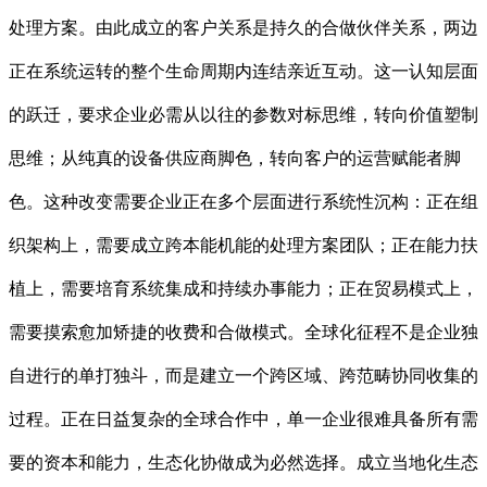
处理方案。由此成立的客户关系是持久的合做伙伴关系，两边
正在系统运转的整个生命周期内连结亲近互动。这一认知层面
的跃迁，要求企业必需从以往的参数对标思维，转向价值塑制
思维；从纯真的设备供应商脚色，转向客户的运营赋能者脚
色。这种改变需要企业正在多个层面进行系统性沉构：正在组
织架构上，需要成立跨本能机能的处理方案团队；正在能力扶
植上，需要培育系统集成和持续办事能力；正在贸易模式上，
需要摸索愈加矫捷的收费和合做模式。全球化征程不是企业独
自进行的单打独斗，而是建立一个跨区域、跨范畴协同收集的
过程。正在日益复杂的全球合作中，单一企业很难具备所有需
要的资本和能力，生态化协做成为必然选择。成立当地化生态