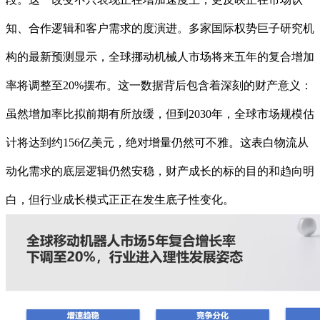
知、合作逻辑和客户需求的度演进。多家国际权势巨子研究机
构的最新预测显示，全球挪动机械人市场将来五年的复合增加
率将调整至20%摆布。这一数据背后包含着深刻的财产意义：
虽然增加率比拟前期有所放缓，但到2030年，全球市场规模估
计将达到约156亿美元，绝对增量仍然可不雅。这表白物流从
动化需求的底层逻辑仍然安稳，财产成长的标的目的和趋向明
白，但行业成长模式正正在发生底子性变化。