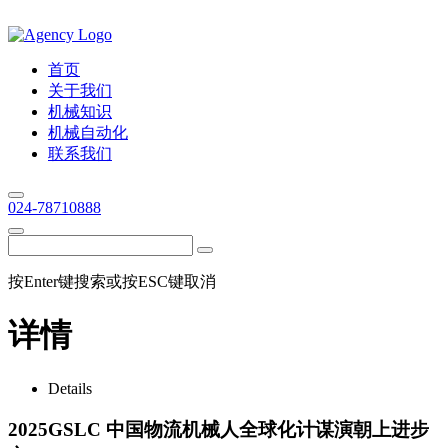
首页
关于我们
机械知识
机械自动化
联系我们
024-78710888
按Enter键搜索或按ESC键取消
详情
Details
2025GSLC 中国物流机械人全球化计谋演朝上进步