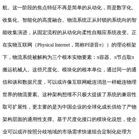
航。这一阶段的焦点特征不再是简单的从动化，而是数字化、
收集化、智能化的高度融合。物流系统正从封锁的系统向的智
能收集演进，从固定流程的从动化向柔性自顺应系统改变。正
在实物互联网（Physical Internet，简称PI谐音π））的理论框架
下，物流系统被解构为三个根本实物要素：π容器、π节点取π
搬运机械人。这些尺度化、模块化的根本单位，通过同一的通
信和谈和数据尺度，可以或许像互联网毗连消息一样毗连物理
世界的物流要素。这种架构想维不只极大提拔了系统的兼容性
取可扩展性，更主要的是为中国企业的全球化成长供给了产物
架构层面的通用性支撑。基于尺度化接口的模块化设想，使企
业可以或许按照分歧地域的市场需求快速组合定制化处理方