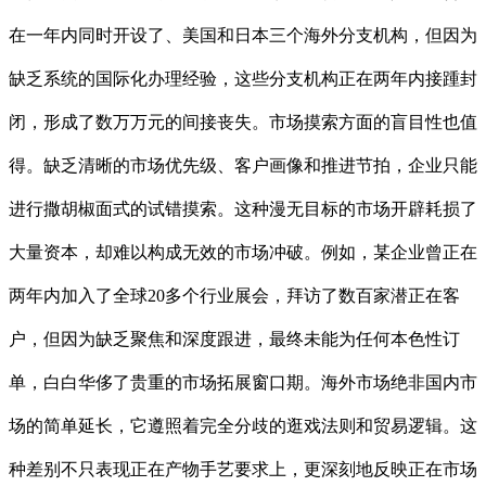
在一年内同时开设了、美国和日本三个海外分支机构，但因为
缺乏系统的国际化办理经验，这些分支机构正在两年内接踵封
闭，形成了数万万元的间接丧失。市场摸索方面的盲目性也值
得。缺乏清晰的市场优先级、客户画像和推进节拍，企业只能
进行撒胡椒面式的试错摸索。这种漫无目标的市场开辟耗损了
大量资本，却难以构成无效的市场冲破。例如，某企业曾正在
两年内加入了全球20多个行业展会，拜访了数百家潜正在客
户，但因为缺乏聚焦和深度跟进，最终未能为任何本色性订
单，白白华侈了贵重的市场拓展窗口期。海外市场绝非国内市
场的简单延长，它遵照着完全分歧的逛戏法则和贸易逻辑。这
种差别不只表现正在产物手艺要求上，更深刻地反映正在市场