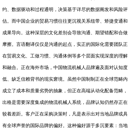
约、数据驱动和过程通明，决策基于详尽的数据阐发和风险评
估。而中国企业的贸易习惯往往更沉视关系纽带、矫捷变通和
成果导向。这种深层的文化差别会导致沟通、期望错配和合做
摩擦。言语翻译仅仅是沟通的起点，实正的国际化需要团队正
在贸易文化、工做习惯、沟通体例等多个层面实现深度的理解
和融合。正在海外市场，中国物流机械人品牌遍及面对认知度
低、缺乏信赖背书的现实窘境。虽然中国制制正在全球范畴内
成立了成本和质量劣势的抽象，但正在高端从动化配备范畴，
出格是需要深度集成的物流机械人系统，品牌认知仍然存正在
较着差距。客户正在采购决策时，凡是表示出对当地品牌或具
有全球声誉的国际品牌的偏好。这种偏好源于多沉要素：当地