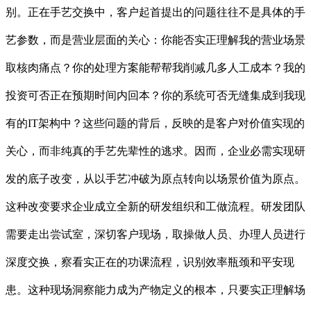
别。正在手艺交换中，客户起首提出的问题往往不是具体的手
艺参数，而是营业层面的关心：你能否实正理解我的营业场景
取核肉痛点？你的处理方案能帮帮我削减几多人工成本？我的
投资可否正在预期时间内回本？你的系统可否无缝集成到我现
有的IT架构中？这些问题的背后，反映的是客户对价值实现的
关心，而非纯真的手艺先辈性的逃求。因而，企业必需实现研
发的底子改变，从以手艺冲破为原点转向以场景价值为原点。
这种改变要求企业成立全新的研发组织和工做流程。研发团队
需要走出尝试室，深切客户现场，取操做人员、办理人员进行
深度交换，察看实正在的功课流程，识别效率瓶颈和平安现
患。这种现场洞察能力成为产物定义的根本，只要实正理解场