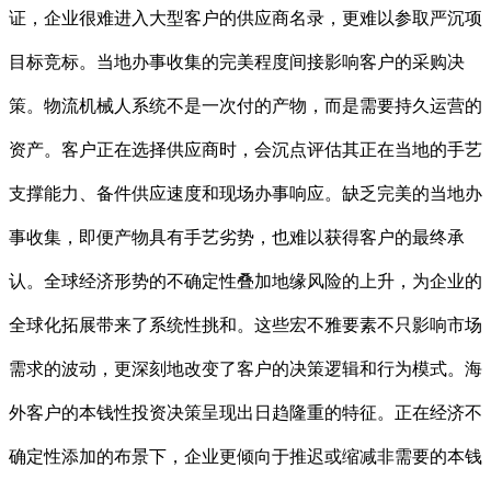
证，企业很难进入大型客户的供应商名录，更难以参取严沉项
目标竞标。当地办事收集的完美程度间接影响客户的采购决
策。物流机械人系统不是一次付的产物，而是需要持久运营的
资产。客户正在选择供应商时，会沉点评估其正在当地的手艺
支撑能力、备件供应速度和现场办事响应。缺乏完美的当地办
事收集，即便产物具有手艺劣势，也难以获得客户的最终承
认。全球经济形势的不确定性叠加地缘风险的上升，为企业的
全球化拓展带来了系统性挑和。这些宏不雅要素不只影响市场
需求的波动，更深刻地改变了客户的决策逻辑和行为模式。海
外客户的本钱性投资决策呈现出日趋隆重的特征。正在经济不
确定性添加的布景下，企业更倾向于推迟或缩减非需要的本钱