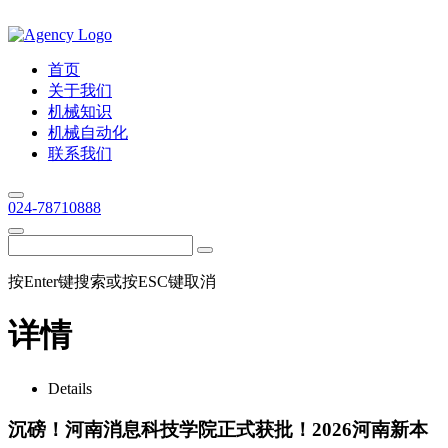
首页
关于我们
机械知识
机械自动化
联系我们
024-78710888
按Enter键搜索或按ESC键取消
详情
Details
沉磅！河南消息科技学院正式获批！2026河南新本