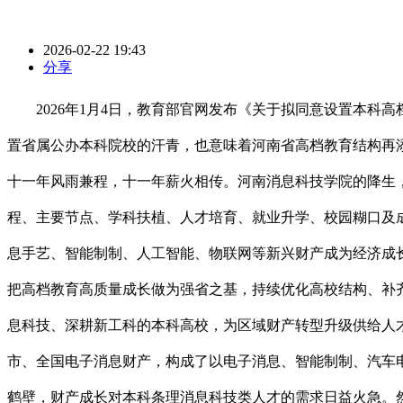
2026-02-22 19:43
分享
2026年1月4日，教育部官网发布《关于拟同意设置本科
置省属公办本科院校的汗青，也意味着河南省高档教育结构再添
十一年风雨兼程，十一年薪火相传。河南消息科技学院的降生
程、主要节点、学科扶植、人才培育、就业升学、校园糊口及成
息手艺、智能制制、人工智能、物联网等新兴财产成为经济成
把高档教育高质量成长做为强省之基，持续优化高校结构、补
息科技、深耕新工科的本科高校，为区域财产转型升级供给人
市、全国电子消息财产，构成了以电子消息、智能制制、汽车
鹤壁，财产成长对本科条理消息科技类人才的需求日益火急。