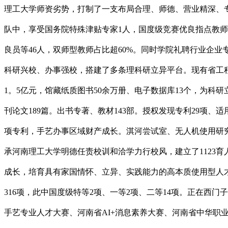
理工大学师资劣势，打制了一支布局合理、师德、营业精深、专
队中，享受国务院特殊津贴专家1人，国度级竞赛优良指点教师
良员等46人，双师型教师占比超60%。同时学院礼聘行业企
科研兴校、办事强校，搭建了多条理科研立异平台。现有省工程
1。5亿元，馆藏纸质图书50余万册、电子数据库13个，为科研
刊论文189篇。出书专著、教材143部。授权发现专利29项
项专利，手艺办事区域财产成长。淇河尝试室、无人机使用研
承河南理工大学明德任责校训和洽学力行校风，建立了1123
成长，培育具有家国情怀、立异、实践能力的高本质使用型人
316项，此中国度级特等2项、一等2项、二等14项。正在
手艺专业人才大赛、河南省AI+消息素养大赛、河南省中华