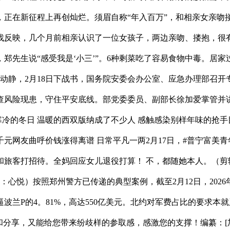
，正在新征程上再创灿烂。须眉自称“年入百万”，和相亲女亲吻
找反映，几个月前相亲认识了一位女孩子，两边亲吻、搂抱，很
郑先生说“感受我是‘小三’”。6种剩菜吃了容易食物中毒。居
动静，2月18日下战书，国务院安委会办公室、应急办理部召
查风险现患，守住平安底线。部党委委员、副部长徐加爱掌管并
寒冷的冬日 温暖的西双版纳成了不少人 感触感染别样年味的抢手
元网友曲呼价钱涨得离谱 日常平凡一两2月17日，#普宁富美青
旅客打招待。全妈回应女儿退役打算！ 不，都随她本人。（剪辑
 编纂：心悦）按照郑州警方已传递的典型案例，截至2月12日，20
逼波兰P的4。81%，高达550亿美元。北约对军费占比的要求本
和分享，又能给您带来纷歧样的参取感，感激您的支撑！编纂：[