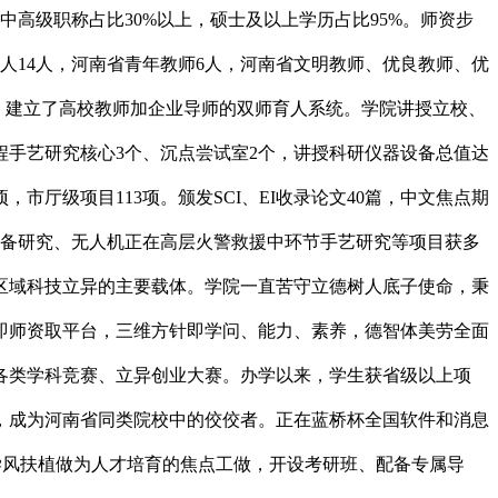
高级职称占比30%以上，硕士及以上学历占比95%。师资步
人14人，河南省青年教师6人，河南省文明教师、优良教师、优
堂，建立了高校教师加企业导师的双师育人系统。学院讲授立校、
程手艺研究核心3个、沉点尝试室2个，讲授科研仪器设备总值达
市厅级项目113项。颁发SCI、EI收录论文40篇，中文焦点期
及配备研究、无人机正在高层火警救援中环节手艺研究等项目获多
区域科技立异的主要载体。学院一直苦守立德树人底子使命，秉
持即师资取平台，三维方针即学问、能力、素养，德智体美劳全面
各类学科竞赛、立异创业大赛。办学以来，学生获省级以上项
项，成为河南省同类院校中的佼佼者。正在蓝桥杯全国软件和消息
学风扶植做为人才培育的焦点工做，开设考研班、配备专属导