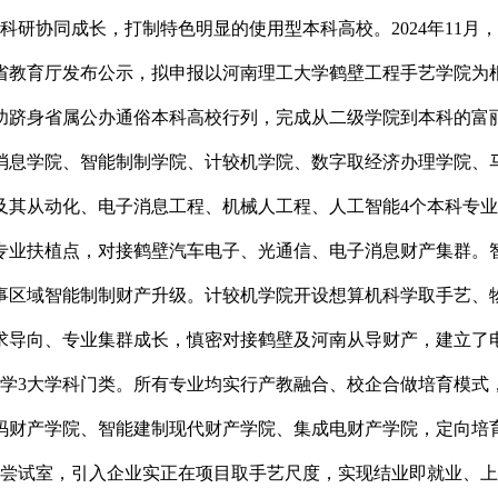
授科研协同成长，打制特色明显的使用型本科高校。2024年11
南省教育厅发布公示，拟申报以河南理工大学鹤壁工程手艺学院为根
功跻身省属公办通俗本科高校行列，完成从二级学院到本科的富
消息学院、智能制制学院、计较机学院、数字取经济办理学院、
及其从动化、电子消息工程、机械人工程、人工智能4个本科专
专业扶植点，对接鹤壁汽车电子、光通信、电子消息财产集群。
事区域智能制制财产升级。计较机学院开设想算机科学取手艺、
求导向、专业集群成长，慎密对接鹤壁及河南从导财产，建立了
医学3大学科门类。所有专业均实行产教融合、校企合做培育模式
码财产学院、智能建制现代财产学院、集成电财产学院，定向培
建尝试室，引入企业实正在项目取手艺尺度，实现结业即就业、