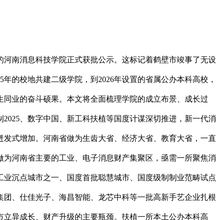
的河南消息科技学院正式获批公示。这标记着鹤壁市竣事了无设
年的校地共建二级学院，到2026年设置的省属公办本科高校，
生同业的奋斗硕果。本文将全面梳理学院的成立布景、成长过
2025、数字中国、新工科扶植等国度计谋深切推进，新一代消
迸发式增加。河南省做为生齿大省、经济大省、教育大省，一直
做为河南省主要的工业、电子消息财产集聚区，亟需一所聚焦消
工业沉点城市之一、国度首批聪慧城市、国度级制制业范畴试点
集团、仕佳光子、海昌智能、龙芯中科等一批高新手艺企业扎根
市立异成长、财产升级的主要瓶颈。扶植一所本土公办本科高