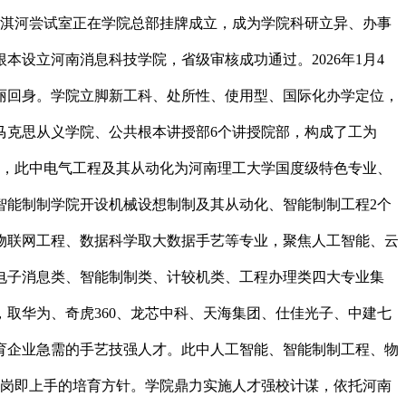
月，淇河尝试室正在学院总部挂牌成立，成为学院科研立异、办事
本设立河南消息科技学院，省级审核成功通过。2026年1月4
丽回身。学院立脚新工科、处所性、使用型、国际化办学定位，
马克思从义学院、公共根本讲授部6个讲授院部，构成了工为
业，此中电气工程及其从动化为河南理工大学国度级特色专业、
智能制制学院开设机械设想制制及其从动化、智能制制工程2个
物联网工程、数据科学取大数据手艺等专业，聚焦人工智能、云
电子消息类、智能制制类、计较机类、工程办理类四大专业集
，取华为、奇虎360、龙芯中科、天海集团、仕佳光子、中建七
育企业急需的手艺技强人才。此中人工智能、智能制制工程、物
上岗即上手的培育方针。学院鼎力实施人才强校计谋，依托河南